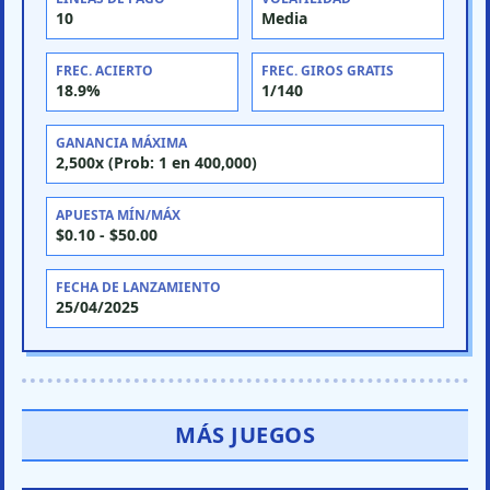
10
Media
FREC. ACIERTO
FREC. GIROS GRATIS
18.9%
1/140
GANANCIA MÁXIMA
2,500x (Prob: 1 en 400,000)
APUESTA MÍN/MÁX
$0.10 - $50.00
FECHA DE LANZAMIENTO
25/04/2025
MÁS JUEGOS