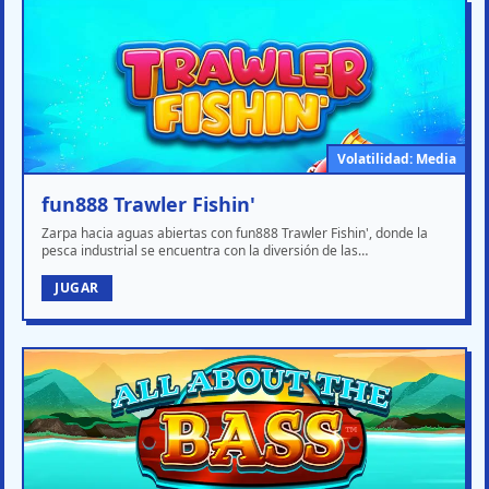
Volatilidad: Media
fun888 Trawler Fishin'
Zarpa hacia aguas abiertas con fun888 Trawler Fishin', donde la
pesca industrial se encuentra con la diversión de las
tragamonedas.
JUGAR