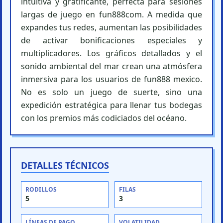
intuitiva y gratificante, perfecta para sesiones
largas de juego en fun888com. A medida que
expandes tus redes, aumentan las posibilidades
de activar bonificaciones especiales y
multiplicadores. Los gráficos detallados y el
sonido ambiental del mar crean una atmósfera
inmersiva para los usuarios de fun888 mexico.
No es solo un juego de suerte, sino una
expedición estratégica para llenar tus bodegas
con los premios más codiciados del océano.
DETALLES TÉCNICOS
RODILLOS
FILAS
5
3
LÍNEAS DE PAGO
VOLATILIDAD