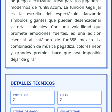
de juego electrizante, ideal para los jugadores
modernos de fun888.com. La función Giga Jar
es la estrella del espectáculo, lanzando
símbolos gigantes que pueden desencadenar
victorias colosales. Con una volatilidad que
promete emociones fuertes, es una adición
esencial al catálogo de fun888 mexico. La
combinación de música pegadiza, colores neón
y grandes premios hace que sea imposible
dejar de girar.
DETALLES TÉCNICOS
RODILLOS
FILAS
7
7
LÍNEAS DE PAGO
VOLATILIDAD