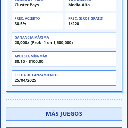
Cluster Pays
Media-Alta
FREC. ACIERTO
FREC. GIROS GRATIS
30.5%
1/220
GANANCIA MÁXIMA
20,000x (Prob: 1 en 1,500,000)
APUESTA MÍN/MÁX
$0.10 - $100.00
FECHA DE LANZAMIENTO
25/04/2025
MÁS JUEGOS