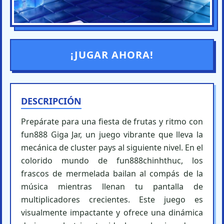
¡JUGAR AHORA!
DESCRIPCIÓN
Prepárate para una fiesta de frutas y ritmo con
fun888 Giga Jar, un juego vibrante que lleva la
mecánica de cluster pays al siguiente nivel. En el
colorido mundo de fun888chinhthuc, los
frascos de mermelada bailan al compás de la
música mientras llenan tu pantalla de
multiplicadores crecientes. Este juego es
visualmente impactante y ofrece una dinámica